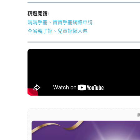
精選閱讀:
媽媽手冊、寶寶手冊網路申請
全省親子館、兒童館懶人包
廣