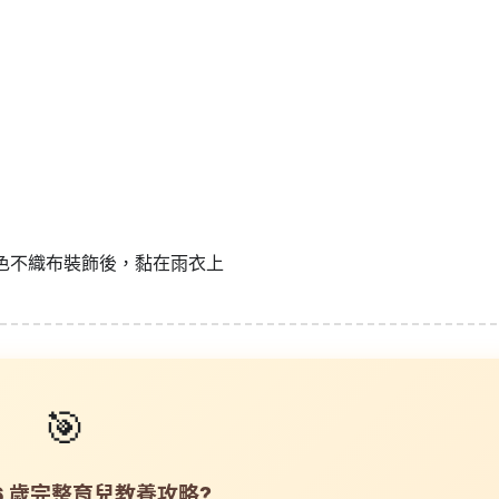
黑色不織布裝飾後，黏在雨衣上
🎯
-6 歲完整育兒教養攻略?