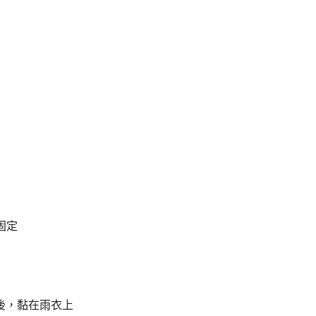
固定
飾後，黏在雨衣上