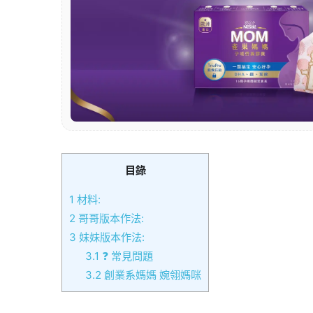
目錄
1
材料:
2
哥哥版本作法:
3
妹妹版本作法:
3.1
❓ 常見問題
3.2
創業系媽媽 婉翎媽咪