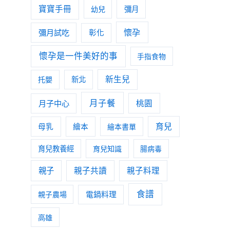
寶寶手冊
幼兒
彌月
懷孕
彌月試吃
彰化
懷孕是一件美好的事
手指食物
新生兒
托嬰
新北
月子餐
月子中心
桃園
育兒
母乳
繪本
繪本書單
育兒教養經
育兒知識
腸病毒
親子
親子共讀
親子料理
食譜
親子農場
電鍋料理
高雄