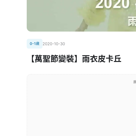
0-1歲
2020-10-30
【萬聖節變裝】雨衣皮卡丘
廣