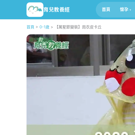
育兒教養經
首頁
懷孕
首頁
>
0-1歲
>
【萬聖節變裝】雨衣皮卡丘