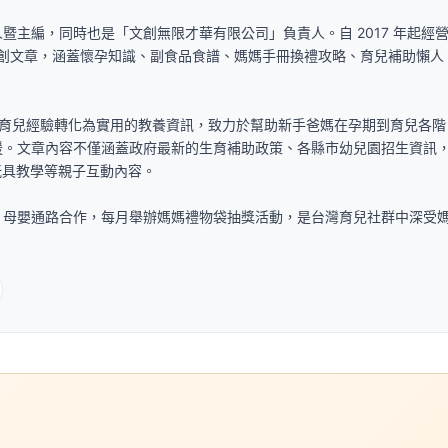
暨主編，同時也是「文創無限才華有限公司」負責人。自 2017 年起經
篇原創文章，涵蓋懷孕知識、副食品食譜、媽媽手冊換禮攻略、育兒補助懶人
身育兒經驗轉化為實用的教養資訊，致力於幫助新手爸媽在孕期到育兒各階
援。文章內容不僅涵蓋政府最新的生育補助政策、各縣市幼兒園招生資訊
玩具教學等親子互動內容。
、母嬰通路合作，每月舉辦媽媽禮物袋抽獎活動，是台灣育兒社群中深受