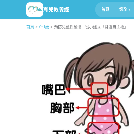
育兒教養經
首頁
懷孕
首頁
>
0-1歲
>
預防兒童性騷擾 從小建立「身體自主權」