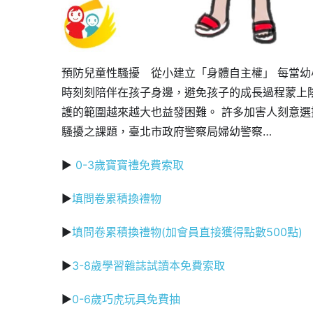
預防兒童性騷擾 從小建立「身體自主權」 每當
時刻刻陪伴在孩子身邊，避免孩子的成長過程蒙上
護的範圍越來越大也益發困難。 許多加害人刻意
騷擾之課題，臺北市政府警察局婦幼警察…
▶
0-3歲寶寶禮免費索取
▶
填問卷累積換禮物
▶
填問卷累積換禮物(加會員直接獲得點數500點)
▶
3-8歲學習雜誌試讀本免費索取
▶
0-6歲巧虎玩具免費抽