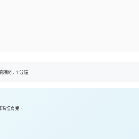
讀時間：
1
分鐘
一篇看懂育兒。