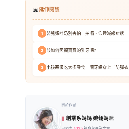
📖
延伸閱讀
嬰兒頻吐奶別害怕 拍嗝、仰睡減緩症狀
1
該如何照顧寶寶的乳牙呢?
2
小孩寒假吃太多零食 讓牙齒穿上「防彈衣
3
關於作者
創業系媽媽 婉翎媽咪
已發表
1025
篇育兒專業文章