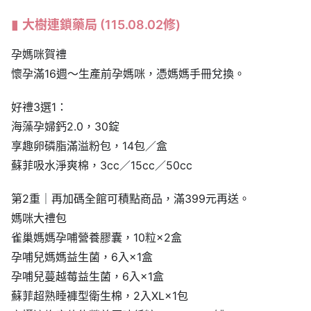
大樹連鎖藥局
(115.08.02修)
孕媽咪賀禮
懷孕滿16週～生產前孕媽咪，憑媽媽手冊兌換。
好禮3選1：
海藻孕婦鈣2.0，30錠
享趣卵磷脂滿溢粉包，14包／盒
蘇菲吸水淨爽棉，3cc／15cc／50cc
第2重｜再加碼全館可積點商品，滿399元再送。
媽咪大禮包
雀巢媽媽孕哺營養膠囊，10粒×2盒
孕哺兒媽媽益生菌，6入×1盒
孕哺兒蔓越莓益生菌，6入×1盒
蘇菲超熟睡褲型衛生棉，2入XL×1包