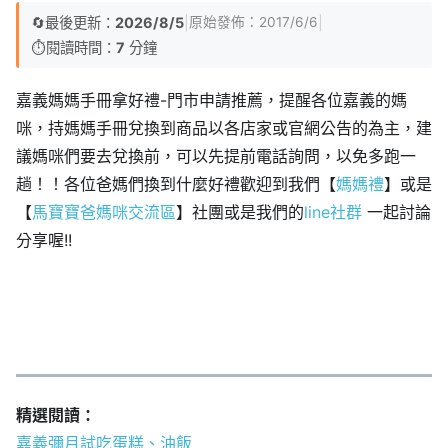
🔄
最後更新：
2026/8/5
|
|
原始發佈：
2017/6/6
⏱️
閱讀時間：
7
分鐘
嘉義媽媽手冊拿好禮-門市申請推薦，提醒各位嘉義的媽
咪，持媽媽手冊兌換到商品以各店家或官網公告的為主，建
議媽咪們要去兌換前，可以先提前電話詢問，以免多跑一
趟！！各位爸媽們換到什麼好禮歡迎到我們【
媽媽禮
】或是
【
馬寶寶爸媽咪交流區
】社團或是我們的
line社群
一起討論
分享喔!!
精選閱讀：
嘉義彌月試吃蛋糕、油飯