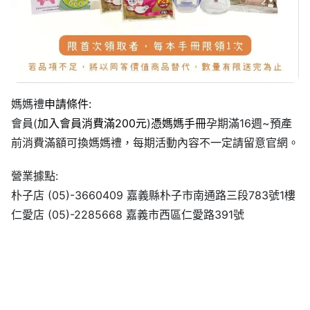
媽媽禮
申請條件:
會員(
加入會員消費滿200元
)
憑媽媽手冊
孕期滿16週~預產
前消費滿額可換媽媽禮，每期活動內容不一定請留意官網。
營業據點:
朴子店 (05)-3660409 嘉義縣朴子市南通路三段783號1樓
仁愛店 (05)-2285668 嘉義市西區仁愛路391號