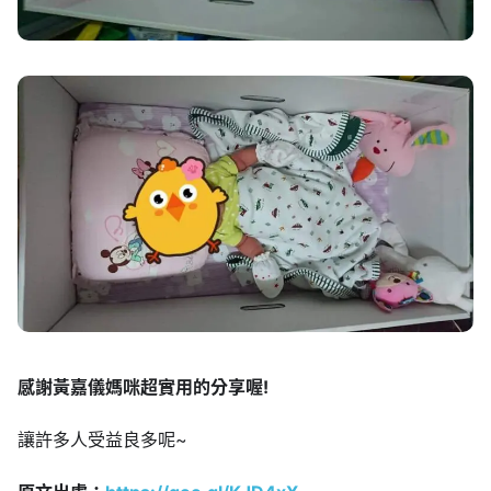
感謝黃嘉儀媽咪超實用的分享喔!
讓許多人受益良多呢~