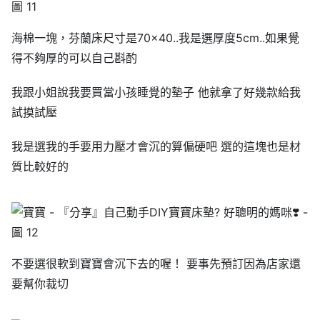
海棉一塊，芬蘭床尺寸是70×40..我是選厚度5cm..如果覺
得不夠厚的可以自己斟酌
我跟小姐說我要買當小孩睡覺的墊子 他就拿了好幾款給我
試摸試壓
我是選我的手要用力壓才會沉的算偏硬吧 選的這塊也是材
質比較好的
不要選很軟到寶寶會沉下去的喔！ 要事先預訂因為店家還
要幫你裁切