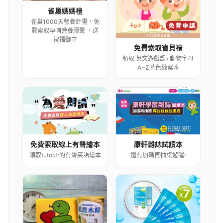
雀巢媽媽禮
雀巢1000天營養計畫，免
費索取孕哺營養膠囊 ，送
祝福御守
免費索取寶貝禮
領取 英文遊戲課+動物字母
A~Z著色練寫本
康軒雜誌試讀本
免費索取線上有聲繪本
還有加碼再抽桌遊喔!
領取tutorJr的有聲英語繪本