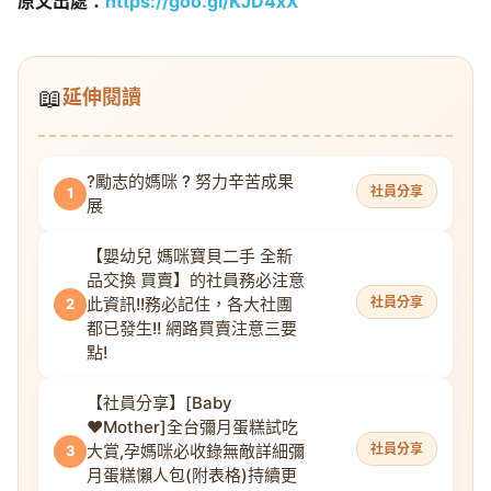
原文出處：
https://goo.gl/KJD4xX
📖
延伸閱讀
?勵志的媽咪 ? 努力辛苦成果
社員分享
1
展
【嬰幼兒 媽咪寶貝二手 全新
品交換 買賣】的社員務必注意
此資訊!!務必記住，各大社團
社員分享
2
都已發生!! 網路買賣注意三要
點!
【社員分享】[Baby
♥Mother]全台彌月蛋糕試吃
大賞,孕媽咪必收錄無敵詳細彌
社員分享
3
月蛋糕懶人包(附表格)持續更