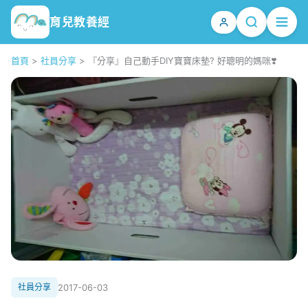
育兒教養經
首頁
>
社員分享
>
『分享』自己動手DIY寶寶床墊? 好聰明的媽咪❣️
社員分享
2017-06-03