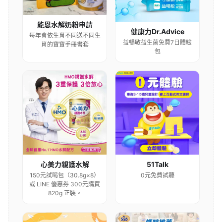
能恩水解奶粉申請
健康力Dr.Advice
每年會依生肖不同送不同生
益暢敏益生菌免費7日體驗
肖的寶寶手冊書套
包
心美力親護水解
51Talk
150元試喝包（30.8g×8）
0元免費試聽
或 LINE 優惠券 300元購買
820g 正裝。