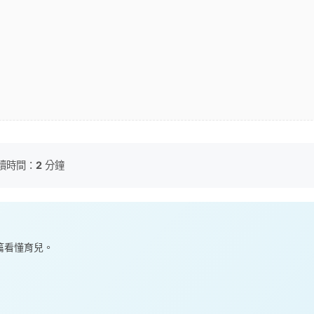
讀時間：
2
分鐘
一篇看懂育兒。