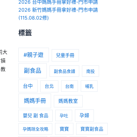
2026 台中媽媽手冊拿好禮-門市申請
2026 新竹媽媽手冊拿好禮-門市申請
(115.08.02修)
標籤
前大
#親子遊
兒童手冊
會損
系教
副食品
副食品食譜
南投
台中
台北
台南
哺乳
媽媽手冊
媽媽教室
嬰兒 副 食品
孕婦
孕吐
寶寶
孕媽咪全攻略
寶寶副食品