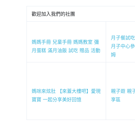
歡迎加入我們的社團
月子餐試吃
媽媽手冊 兒童手冊 媽媽教室 彌
月子中心參
月蛋糕 滿月油飯 試吃 贈品 活動
姆
媽咪來炫肚 【來蓋大樓吧】愛現
親子遊 親子
寶寶 一起分享美好回憶
享區