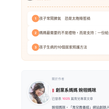
孩子常鬧脾氣 恐是太晚睡惹禍
1
媽媽最需要的不是禮物，而是支持：一份給
2
孩子生病的10個居家照護方法
3
關於作者
創業系媽媽 婉翎媽咪
已發表
1025
篇育兒專業文章
婉翎媽咪，「育兒教養經」網站創辦人