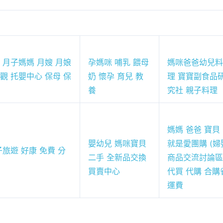
 月子媽媽 月嫂 月娘
孕媽咪 哺乳 餵母
媽咪爸爸幼兒料
觀 托嬰中心 保母 保
奶 懷孕 育兒 教
理 寶寶副食品
養
究社 親子料理
媽媽 爸爸 寶貝
嬰幼兒 媽咪寶貝
就是愛團購 (婦
旅遊 好康 免費 分
二手 全新品交換
商品交流討論區
買賣中心
代買 代購 合購
運費