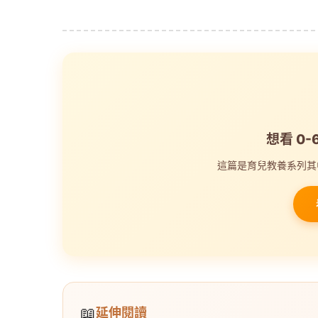
想看 0
這篇是育兒教養系列其
📖
延伸閱讀