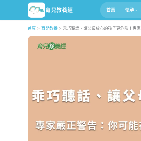
育兒教養經
首頁
懷孕
首頁
>
育兒教養
>
乖巧聽話、讓父母放心的孩子更危險！專家