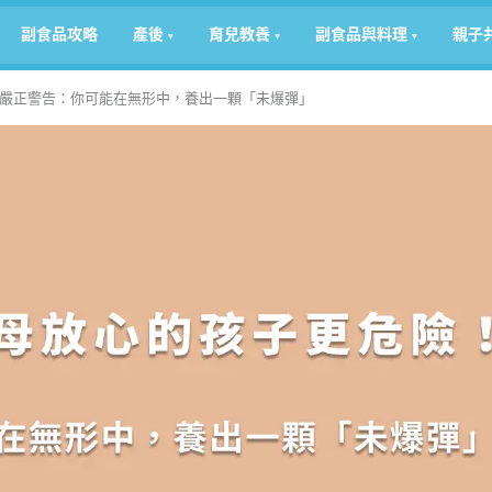
副食品攻略
產後
育兒教養
副食品與料理
親子
嚴正警告：你可能在無形中，養出一顆「未爆彈」