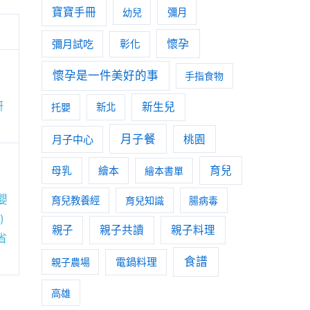
寶寶手冊
幼兒
彌月
懷孕
彌月試吃
彰化
懷孕是一件美好的事
手指食物
研
新生兒
托嬰
新北
月子餐
月子中心
桃園
育兒
母乳
繪本
繪本書單
嬰
育兒教養經
育兒知識
腸病毒
)
親子
親子共讀
親子料理
省
食譜
親子農場
電鍋料理
高雄