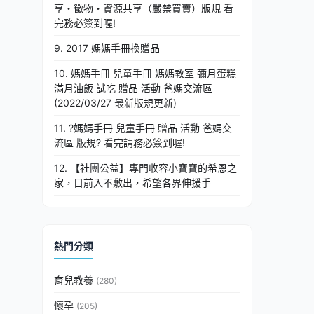
享・徵物・資源共享（嚴禁買賣）版規 看
完務必簽到喔!
9. 2017 媽媽手冊換贈品
10. 媽媽手冊 兒童手冊 媽媽教室 彌月蛋糕
滿月油飯 試吃 贈品 活動 爸媽交流區
(2022/03/27 最新版規更新)
11. ?媽媽手冊 兒童手冊 贈品 活動 爸媽交
流區 版規? 看完請務必簽到喔!
12. 【社團公益】專門收容小寶寶的希恩之
家，目前入不敷出，希望各界伸援手
熱門分類
育兒教養
(280)
懷孕
(205)