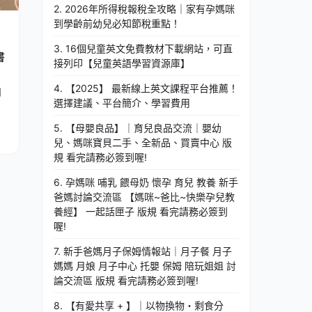
2. 2026年所得稅報稅全攻略｜家有孕媽咪
到學齡前幼兒必知節稅重點！
3. 16個兒童英文免費教材下載網站，可直
書
接列印【兒童英語學習資源庫】
4. 【2025】 最新線上英文課程平台推薦！
到
選擇建議、平台簡介、學習費用
5. 【母嬰良品】｜育兒良品交流｜嬰幼
兒、媽咪寶貝二手、全新品、買賣中心 版
規 看完請務必簽到喔!
6. 孕媽咪 哺乳 餵母奶 懷孕 育兒 教養 新手
爸媽討論交流區 【媽咪~爸比~快樂孕兒教
養經】 一起話匣子 版規 看完請務必簽到
喔!
7. 新手爸媽月子保姆情報站｜月子餐 月子
媽媽 月娘 月子中心 托嬰 保姆 陪玩姐姐 討
論交流區 版規 看完請務必簽到喔!
8. 【有愛共享 + 】｜以物換物・剩食分