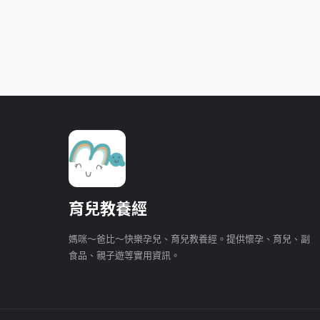
育兒教養經
媽咪～爸比～快樂孕兒、育兒教養經。提供懷孕、育兒、副
食品、親子遊等實用資訊。