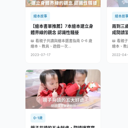
繪本故事
繪本故
【繪本書單推薦】7本繪本建立身
兩到三
體界線的觀念 認識性騷擾
成閱讀
📖 看親子共讀與繪本選書指南 0-6 歲
📖 看親
繪本、教具、遊戲一次...
繪本、教具
2023-07-17
2022-04
0-1歲
親子共讀的五大好處，閱讀讓寶寶