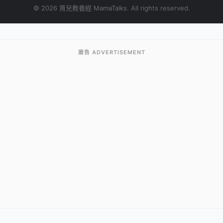
© 2026 育兒教養經 MamaTalks. All rights reserved.
廣告 ADVERTISEMENT