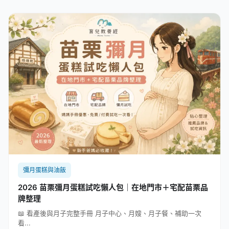
彌月蛋糕與油飯
2026 苗栗彌月蛋糕試吃懶人包｜在地門市＋宅配苗栗品
牌整理
📖 看產後與月子完整手冊 月子中心、月嫂、月子餐、補助一次
看...