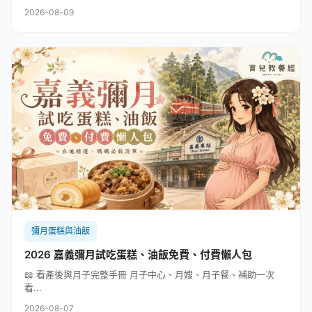
2026-08-09
彌月蛋糕與油飯
2026 嘉義彌月試吃蛋糕、油飯免費、付費懶人包
📖 看產後與月子完整手冊 月子中心、月嫂、月子餐、補助一次
看...
2026-08-07