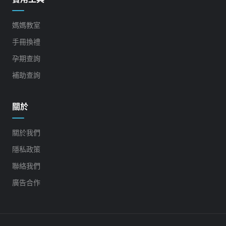
媽媽教室
手冊換禮
孕期查詢
補助查詢
關於
關於我們
隱私政策
聯絡我們
廣告合作