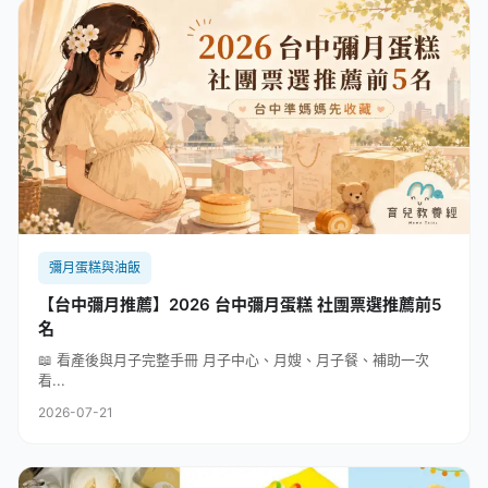
彌月蛋糕與油飯
【台中彌月推薦】2026 台中彌月蛋糕 社團票選推薦前5
名
📖 看產後與月子完整手冊 月子中心、月嫂、月子餐、補助一次
看...
2026-07-21