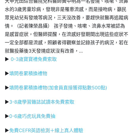
大甲光田綜合醫院兒科醫師黃中明為一名發燒、咳嗽、流鼻
水的3歲男童珍病，發現非是罹患流感，而是接吻病，籲民
眾見幼兒有發燒等病況，三天沒改善，要趕快就醫再追蹤病
情。（記者陳榮昌攝） 孩子發燒、咳嗽、流鼻水常被認為
是感冒症狀，但醫師提醒，在流感好發期間出現這些症狀不
一定全部都是流感，照顧者得觀察並記錄孩子的病況，若在
就醫投藥後3天發燒症狀沒有改善，…
▶
0-3歲寶寶禮免費索取
▶
填問卷累積換禮物
▶
填問卷累積換禮物(加會員直接獲得點數500點)
▶
3-8歲學習雜誌試讀本免費索取
▶
0-6歲巧虎玩具免費抽
▶
免費CEFR英語檢測＋線上真人體驗