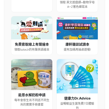
領取 英文遊戲課+動物字母
A~Z著色練寫本
康軒雜誌試讀本
免費索取線上有聲繪本
還有加碼再抽桌遊喔!
領取tutorJr的有聲英語繪本
能恩水解奶粉申請
健康力Dr.Advice
每年會依生肖不同送不同生
益暢敏益生菌免費7日體驗
肖的寶寶手冊書套
包