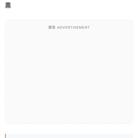
祟
廣告 ADVERTISEMENT