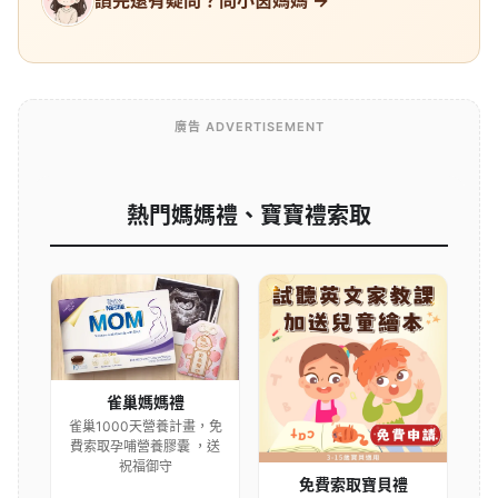
讀完還有疑問？問小茵媽媽 →
廣告 ADVERTISEMENT
熱門媽媽禮、寶寶禮索取
雀巢媽媽禮
雀巢1000天營養計畫，免
費索取孕哺營養膠囊 ，送
祝福御守
免費索取寶貝禮