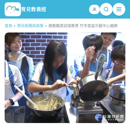
育兒教養經
首頁
>
育兒新聞與政策
>
推動職業試探教育 竹市首座示範中心揭牌