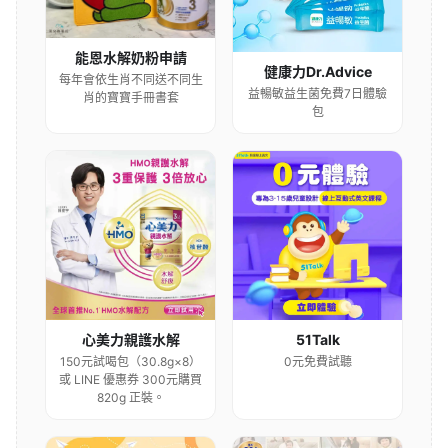
能恩水解奶粉申請
健康力Dr.Advice
每年會依生肖不同送不同生
益暢敏益生菌免費7日體驗
肖的寶寶手冊書套
包
心美力親護水解
51Talk
150元試喝包（30.8g×8）
0元免費試聽
或 LINE 優惠券 300元購買
820g 正裝。