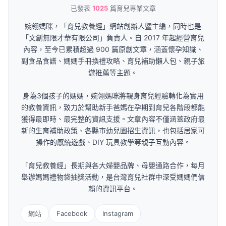
已發表
1025
篇育兒專業文章
婉翎媽咪，「育兒教養經」網站創辦人暨主編，同時也是
「文創無限才華有限公司」負責人。自 2017 年起經營育兒
內容，至今已累積超過 900 篇原創文章，涵蓋懷孕知識、
副食品食譜、媽媽手冊換禮攻略、育兒補助懶人包、親子旅
遊推薦等主題。
身為3個孩子的媽媽，婉翎媽咪將親身育兒經驗轉化為實用
的教養資訊，致力於幫助新手爸媽在孕期到育兒各階段都能
獲得最即時、最完整的資訊支援。文章內容不僅涵蓋政府最
新的生育補助政策、各縣市幼兒園招生資訊，也包括居家可
操作的感統遊戲、DIY 玩具教學等親子互動內容。
「育兒教養經」長期與各大婦嬰品牌、母嬰通路合作，每月
舉辦媽媽禮物袋抽獎活動，是台灣育兒社群中深受媽媽們信
賴的資訊平台。
網站
Facebook
Instagram