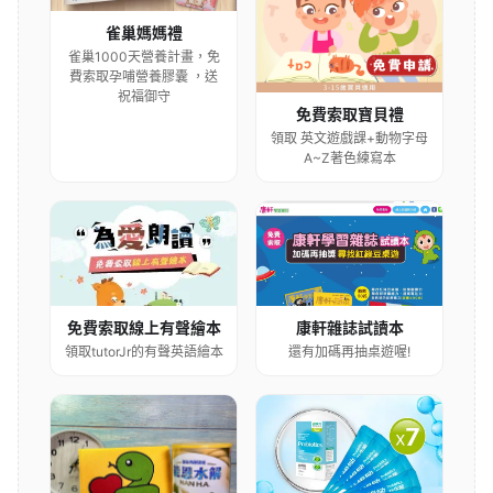
雀巢媽媽禮
雀巢1000天營養計畫，免
費索取孕哺營養膠囊 ，送
祝福御守
免費索取寶貝禮
領取 英文遊戲課+動物字母
A~Z著色練寫本
康軒雜誌試讀本
免費索取線上有聲繪本
還有加碼再抽桌遊喔!
領取tutorJr的有聲英語繪本