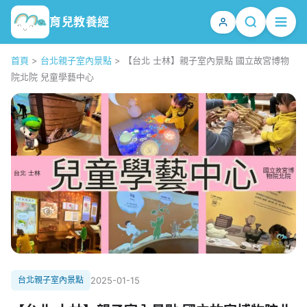
育兒教養經
首頁
>
台北親子室內景點
>
【台北 士林】親子室內景點 國立故宮博物
院北院 兒童學藝中心
台北親子室內景點
2025-01-15