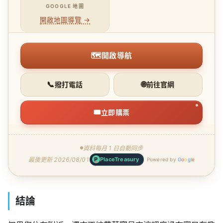
GOOGLE 地圖
開啟地圖導覽 →
🗺
開啟導航
📞
🌐
撥打電話
前往官網
🎟
立即購票
資料每月 1 日自動同步
最後更新 2026/08/01
P
PlaceTreasury
Powered by
G
o
o
g
l
e
結論