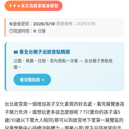
👨‍👩‍👧
本文為我家親身經驗
🔄
最後更新：
2026/5/19
|
|
原始發佈：
2025/1/15
⏱️
閱讀時間：
6
分鐘
📖 看全台親子出遊景點精選
公園、餐廳、住宿、室內景點一次看 — 全台親子景點地
圖。
看完整指南 →
台北故宮是一個增加孩子文化素質的好去處，看完展覽後孩
子精力充沛，還想玩更多該怎麼辦呢？?只要你的孩子滿5
歲(10歲以下需大人陪同)那可以到故宮地下室第一展覽區的
兒童學藝中心持續消耗體力，跟著小翠(翠玉白菜故宮的吉