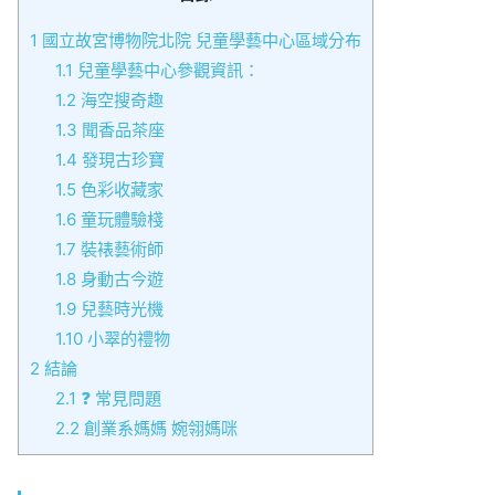
1
國立故宮博物院北院 兒童學藝中心區域分布
1.1
兒童學藝中心參觀資訊：
1.2
海空搜奇趣
1.3
聞香品茶座
1.4
發現古珍寶
1.5
色彩收藏家
1.6
童玩體驗棧
1.7
裝裱藝術師
1.8
身動古今遊
1.9
兒藝時光機
1.10
小翠的禮物
2
結論
2.1
❓ 常見問題
2.2
創業系媽媽 婉翎媽咪