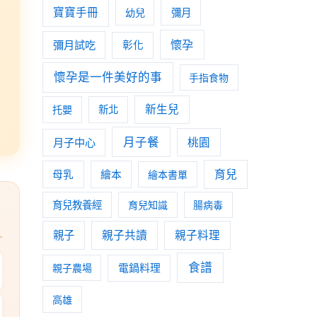
寶寶手冊
幼兒
彌月
懷孕
彌月試吃
彰化
懷孕是一件美好的事
手指食物
新生兒
托嬰
新北
月子餐
月子中心
桃園
育兒
母乳
繪本
繪本書單
育兒教養經
育兒知識
腸病毒
親子
親子共讀
親子料理
食譜
親子農場
電鍋料理
高雄