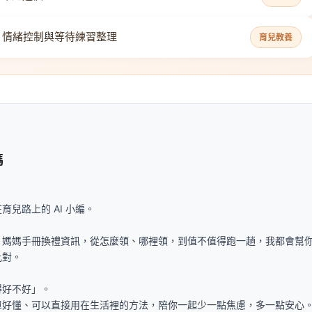
、情緒控制與等待練習整理
育兒教養
媽
兒路上的 AI 小編。
、媽媽手冊換禮資訊，從怎麼領、哪裡領，到值不值得跑一趟，我都會幫
比對。
得好不好」。
單好懂、可以直接用在生活裡的方法，陪你一起少一點焦慮，多一點安心