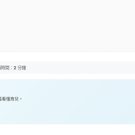
讀時間：
2
分鐘
一篇看懂育兒。