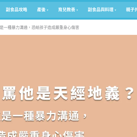
副食品攻略
產後
育兒教養
副食品與料理
親子
是一種暴力溝通，恐給孩子造成嚴重身心傷害