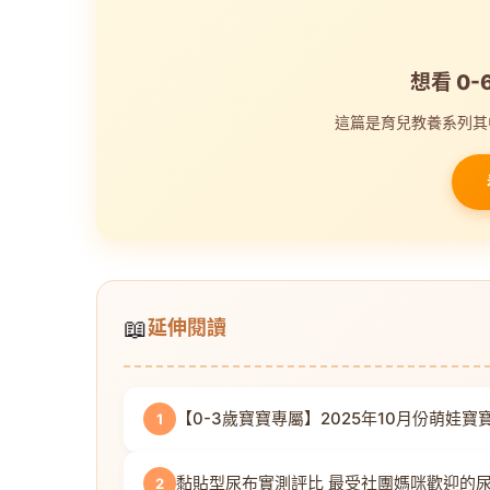
想看 0
這篇是育兒教養系列其
📖
延伸閱讀
【0-3歲寶寶專屬】2025年10月份萌娃寶寶禮
1
黏貼型尿布實測評比 最受社團媽咪歡迎的
2