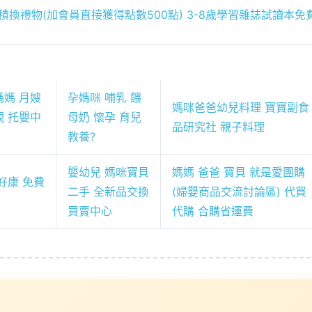
積換禮物(加會員直接獲得點數500點)
3-8歲學習雜誌試讀本免
媽媽 月嫂
孕媽咪 哺乳 餵
媽咪爸爸幼兒料理 寶寶副食
觀 托嬰中
母奶 懷孕 育兒
品研究社 親子料理
教養?
嬰幼兒 媽咪寶貝
媽媽 爸爸 寶貝 就是愛團購
好康 免費
二手 全新品交換
(婦嬰商品交流討論區) 代買
買賣中心
代購 合購省運費