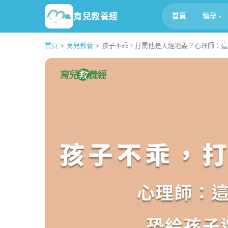
育兒教養經
首頁
懷孕
首頁
>
育兒教養
>
孩子不乖，打罵他是天經地義？心理師：這