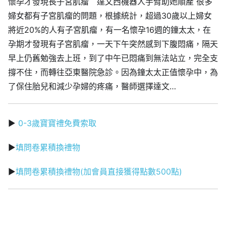
懷孕才發現長子宮肌瘤 達文西機器人手臂助她順產 很多
婦女都有子宮肌瘤的問題，根據統計，超過30歲以上婦女
將近20%的人有子宮肌瘤，有一名懷孕16週的鐘太太，在
孕期才發現有子宮肌瘤，一天下午突然感到下腹悶痛，隔天
早上仍舊勉強去上班，到了中午已悶痛到無法站立，完全支
撐不住，而轉往亞東醫院急診。因為鐘太太正值懷孕中，為
了保住胎兒和減少孕婦的疼痛，醫師選擇達文…
▶
0-3歲寶寶禮免費索取
▶
填問卷累積換禮物
▶
填問卷累積換禮物(加會員直接獲得點數500點)