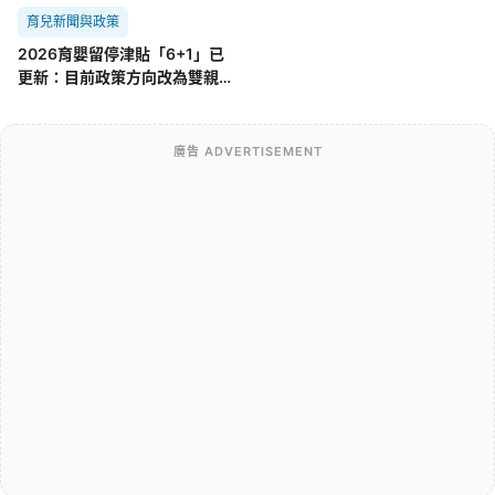
育兒新聞與政策
2026育嬰留停津貼「6+1」已
更新：目前政策方向改為雙親
「6+3」，舊制差在哪？
廣告 ADVERTISEMENT