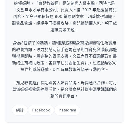
婉翎媽咪，「育兒教養經」網站創辦人暨主編，同時也是
「文創無限才華有限公司」負責人。自 2017 年起經營育兒
內容，至今已累積超過 900 篇原創文章，涵蓋懷孕知識、
副食品食譜、媽媽手冊換禮攻略、育兒補助懶人包、親子旅
遊推薦等主題。
身為3個孩子的媽媽，婉翎媽咪將親身育兒經驗轉化為實用
的教養資訊，致力於幫助新手爸媽在孕期到育兒各階段都能
獲得最即時、最完整的資訊支援。文章內容不僅涵蓋政府最
新的生育補助政策、各縣市幼兒園招生資訊，也包括居家可
操作的感統遊戲、DIY 玩具教學等親子互動內容。
「育兒教養經」長期與各大婦嬰品牌、母嬰通路合作，每月
舉辦媽媽禮物袋抽獎活動，是台灣育兒社群中深受媽媽們信
賴的資訊平台。
網站
Facebook
Instagram