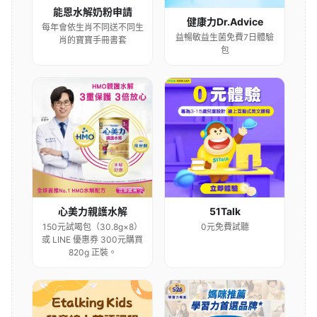
能恩水解奶粉申請
健康力Dr.Advice
每年會依生肖不同送不同生
益暢敏益生菌免費7日體驗
肖的寶寶手冊書套
包
心美力親護水解
51Talk
150元試喝包（30.8g×8）
0元免費試聽
或 LINE 優惠券 300元購買
820g 正裝。