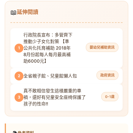
📖
延伸閱讀
行政院長宣布：多管齊下
推動少子女化對策 【準
公共化托育補助 2018年
嬰幼兒補助資訊
1
8月份起每人每月最高補
助6000元】
全省親子館、兒童館懶人包
政府資訊
2
真不敢相信發生這樣嚴重的車
禍，還好有兒童安全座椅保護了
0-1歲
3
孩子的性命!!
📚
參考資料