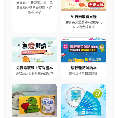
雀巢1000天營養計畫，免
費索取孕哺營養膠囊 ，送
祝福御守
免費索取寶貝禮
領取 英文遊戲課+動物字母
A~Z著色練寫本
康軒雜誌試讀本
免費索取線上有聲繪本
還有加碼再抽桌遊喔!
領取tutorJr的有聲英語繪本