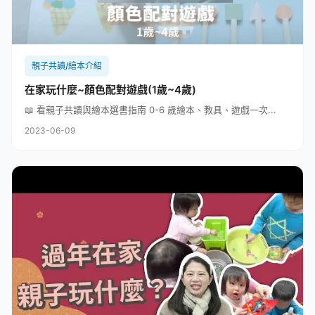
親子共讀/繪本介紹
在家玩什麼~顏色配對遊戲(1歲~4歲)
📖 看親子共讀與繪本選書指南 0-6 歲繪本、教具、遊戲一次...
2023-06-09