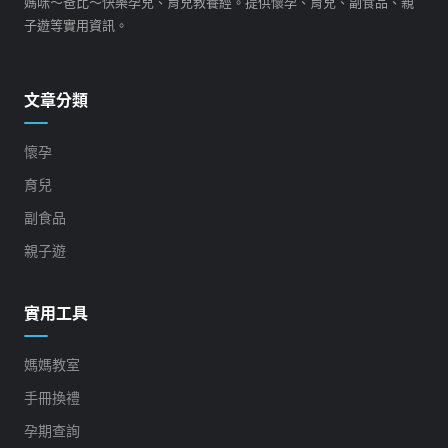
媽咪～爸比～快樂孕兒、育兒教養經。提供懷孕、育兒、副食品、親
子遊等實用資訊。
文章分類
懷孕
育兒
副食品
親子遊
實用工具
媽媽教室
手冊換禮
孕期查詢