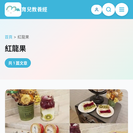
育兒教養經
首頁
>
紅龍果
紅龍果
共 1 篇文章