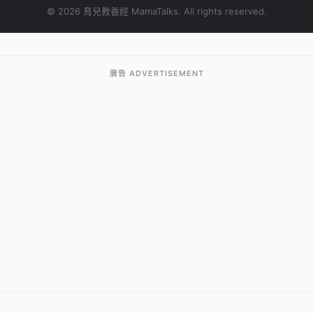
© 2026 育兒教養經 MamaTalks. All rights reserved.
廣告 ADVERTISEMENT