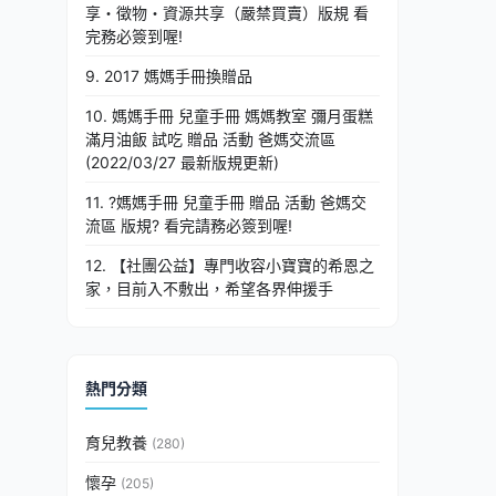
享・徵物・資源共享（嚴禁買賣）版規 看
完務必簽到喔!
9. 2017 媽媽手冊換贈品
10. 媽媽手冊 兒童手冊 媽媽教室 彌月蛋糕
滿月油飯 試吃 贈品 活動 爸媽交流區
(2022/03/27 最新版規更新)
11. ?媽媽手冊 兒童手冊 贈品 活動 爸媽交
流區 版規? 看完請務必簽到喔!
12. 【社團公益】專門收容小寶寶的希恩之
家，目前入不敷出，希望各界伸援手
熱門分類
育兒教養
(280)
懷孕
(205)