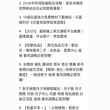
2. 2026年所得稅報稅全攻略｜家有孕媽咪
到學齡前幼兒必知節稅重點！
3. 16個兒童英文免費教材下載網站，可直
接列印【兒童英語學習資源庫】
4. 【2025】 最新線上英文課程平台推薦！
選擇建議、平台簡介、學習費用
5. 【母嬰良品】｜育兒良品交流｜嬰幼
兒、媽咪寶貝二手、全新品、買賣中心 版
規 看完請務必簽到喔!
6. 孕媽咪 哺乳 餵母奶 懷孕 育兒 教養 新手
爸媽討論交流區 【媽咪~爸比~快樂孕兒教
養經】 一起話匣子 版規 看完請務必簽到
喔!
7. 新手爸媽月子保姆情報站｜月子餐 月子
媽媽 月娘 月子中心 托嬰 保姆 陪玩姐姐 討
論交流區 版規 看完請務必簽到喔!
8. 【有愛共享 + 】｜以物換物・剩食分