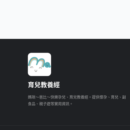
育兒教養經
媽咪～爸比～快樂孕兒、育兒教養經。提供懷孕、育兒、副
食品、親子遊等實用資訊。