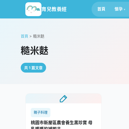
育兒教養經
首頁
懷孕
首頁
>
糙米麩
糙米麩
共 1 篇文章
親子料理
桃園市新屋區農會養生黑珍寶 母
乳媽媽的補即品