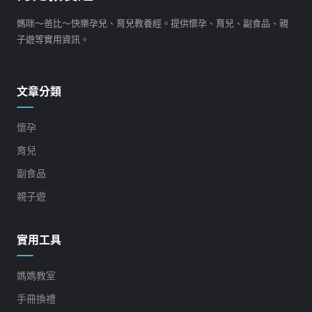
媽咪～爸比～快樂孕兒、育兒教養經。提供懷孕、育兒、副食品、親
子遊等實用資訊。
文章分類
懷孕
育兒
副食品
親子遊
實用工具
媽媽教室
手冊換禮