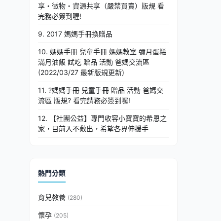
享・徵物・資源共享（嚴禁買賣）版規 看
完務必簽到喔!
9. 2017 媽媽手冊換贈品
10. 媽媽手冊 兒童手冊 媽媽教室 彌月蛋糕
滿月油飯 試吃 贈品 活動 爸媽交流區
(2022/03/27 最新版規更新)
11. ?媽媽手冊 兒童手冊 贈品 活動 爸媽交
流區 版規? 看完請務必簽到喔!
12. 【社團公益】專門收容小寶寶的希恩之
家，目前入不敷出，希望各界伸援手
熱門分類
育兒教養
(280)
懷孕
(205)