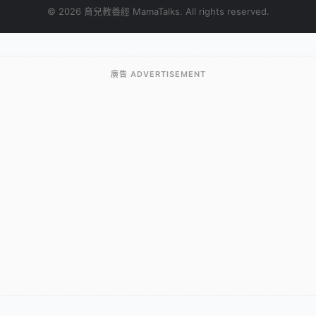
© 2026 育兒教養經 MamaTalks. All rights reserved.
廣告 ADVERTISEMENT