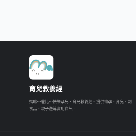
育兒教養經
媽咪～爸比～快樂孕兒、育兒教養經。提供懷孕、育兒、副
食品、親子遊等實用資訊。