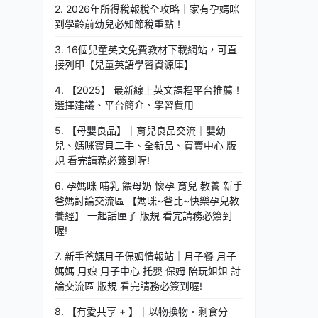
2. 2026年所得稅報稅全攻略｜家有孕媽咪
到學齡前幼兒必知節稅重點！
3. 16個兒童英文免費教材下載網站，可直
接列印【兒童英語學習資源庫】
4. 【2025】 最新線上英文課程平台推薦！
選擇建議、平台簡介、學習費用
5. 【母嬰良品】｜育兒良品交流｜嬰幼
兒、媽咪寶貝二手、全新品、買賣中心 版
規 看完請務必簽到喔!
6. 孕媽咪 哺乳 餵母奶 懷孕 育兒 教養 新手
爸媽討論交流區 【媽咪~爸比~快樂孕兒教
養經】 一起話匣子 版規 看完請務必簽到
喔!
7. 新手爸媽月子保姆情報站｜月子餐 月子
媽媽 月娘 月子中心 托嬰 保姆 陪玩姐姐 討
論交流區 版規 看完請務必簽到喔!
8. 【有愛共享 + 】｜以物換物・剩食分