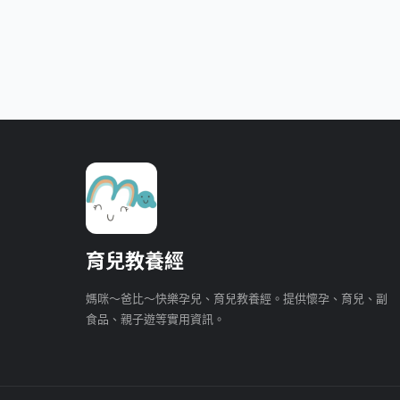
育兒教養經
媽咪～爸比～快樂孕兒、育兒教養經。提供懷孕、育兒、副
食品、親子遊等實用資訊。