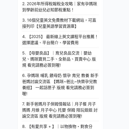
2. 2026年所得稅報稅全攻略｜家有孕媽咪
到學齡前幼兒必知節稅重點！
3. 16個兒童英文免費教材下載網站，可直
接列印【兒童英語學習資源庫】
4. 【2025】 最新線上英文課程平台推薦！
選擇建議、平台簡介、學習費用
5. 【母嬰良品】｜育兒良品交流｜嬰幼
兒、媽咪寶貝二手、全新品、買賣中心 版
規 看完請務必簽到喔!
6. 孕媽咪 哺乳 餵母奶 懷孕 育兒 教養 新手
爸媽討論交流區 【媽咪~爸比~快樂孕兒教
養經】 一起話匣子 版規 看完請務必簽到
喔!
7. 新手爸媽月子保姆情報站｜月子餐 月子
媽媽 月娘 月子中心 托嬰 保姆 陪玩姐姐 討
論交流區 版規 看完請務必簽到喔!
8. 【有愛共享 + 】｜以物換物・剩食分