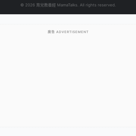
© 2026 育兒教養經 MamaTalks. All rights reserved.
廣告 ADVERTISEMENT