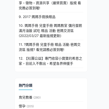
享・徵物・資源共享（嚴禁買賣）版規 看
完務必簽到喔!
9. 2017 媽媽手冊換贈品
10. 媽媽手冊 兒童手冊 媽媽教室 彌月蛋糕
滿月油飯 試吃 贈品 活動 爸媽交流區
(2022/03/27 最新版規更新)
11. ?媽媽手冊 兒童手冊 贈品 活動 爸媽交
流區 版規? 看完請務必簽到喔!
12. 【社團公益】專門收容小寶寶的希恩之
家，目前入不敷出，希望各界伸援手
熱門分類
育兒教養
(280)
懷孕
(205)