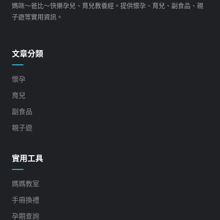
媽咪～爸比～快樂孕兒、育兒教養經。提供懷孕、育兒、副食品、親
子遊等實用資訊。
文章分類
懷孕
育兒
副食品
親子遊
實用工具
媽媽教室
手冊換禮
孕期查詢