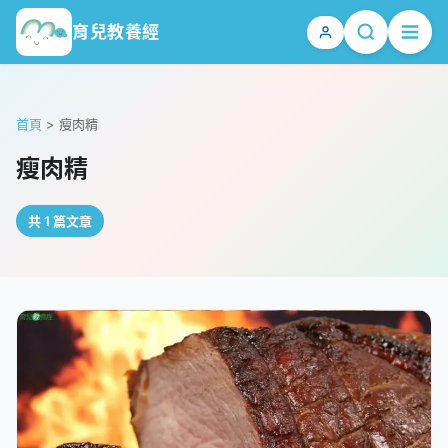
育兒教養經
首頁
>
瘦肉精
瘦肉精
共 1 篇文章