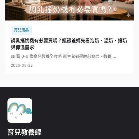
育兒用品
調乳搖奶機有必要買嗎？瓶餵爸媽先看泡奶、溫奶、搖奶
與保溫需求
📖 看 0-6 歲育兒教養全攻略 新生兒到學齡前發展、教養 ...
2026-05-28
育兒教養經