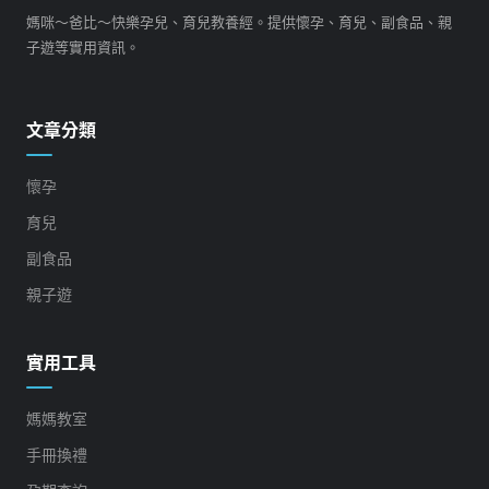
媽咪～爸比～快樂孕兒、育兒教養經。提供懷孕、育兒、副食品、親
子遊等實用資訊。
文章分類
懷孕
育兒
副食品
親子遊
實用工具
媽媽教室
手冊換禮