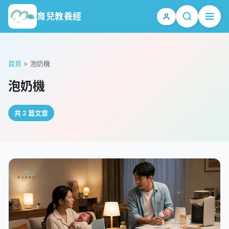
育兒教養經
首頁
>
泡奶機
泡奶機
共 2 篇文章