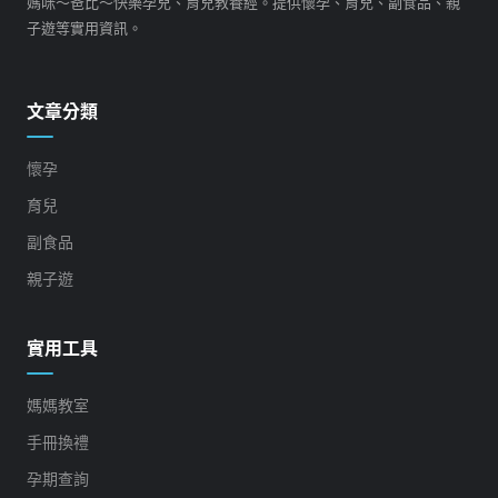
媽咪～爸比～快樂孕兒、育兒教養經。提供懷孕、育兒、副食品、親
子遊等實用資訊。
文章分類
懷孕
育兒
副食品
親子遊
實用工具
媽媽教室
手冊換禮
孕期查詢