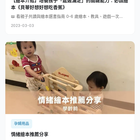
【繪本介紹】培養孩子「延遲滿足」的關鍵能力：必讀繪
本《貝蒂好想好想吃香蕉》
📖 看親子共讀與繪本選書指南 0-6 歲繪本、教具、遊戲一次...
2023-03-03
孕婦用品
情緒繪本推薦分享