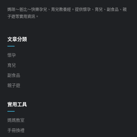
媽咪～爸比～快樂孕兒、育兒教養經。提供懷孕、育兒、副食品、親
子遊等實用資訊。
文章分類
懷孕
育兒
副食品
親子遊
實用工具
媽媽教室
手冊換禮