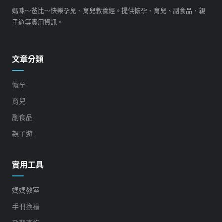
媽咪～爸比～快樂孕兒、育兒教養經。提供懷孕、育兒、副食品、親
子遊等實用資訊。
文章分類
懷孕
育兒
副食品
親子遊
實用工具
媽媽教室
手冊換禮