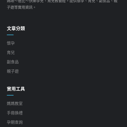
媽咪～爸比～快樂孕兒、育兒教養經。提供懷孕、育兒、副食品、親
子遊等實用資訊。
文章分類
懷孕
育兒
副食品
親子遊
實用工具
媽媽教室
手冊換禮
孕期查詢