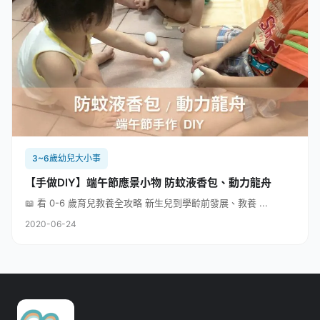
3~6歲幼兒大小事
【手做DIY】端午節應景小物 防蚊液香包、動力龍舟
📖 看 0-6 歲育兒教養全攻略 新生兒到學齡前發展、教養 ...
2020-06-24