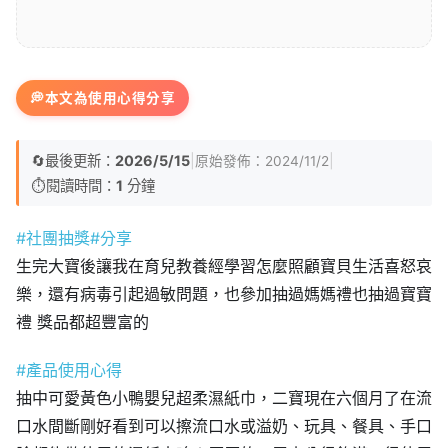
💭
本文為使用心得分享
🔄
最後更新：
2026/5/15
|
|
原始發佈：
2024/11/2
⏱️
閱讀時間：
1
分鐘
#社團抽獎
#分享
生完大寶後讓我在育兒教養經學習怎麼照顧寶貝生活喜怒哀
樂，還有病毒引起過敏問題，也參加抽過媽媽禮也抽過寶寶
禮 獎品都超豐富的
#產品使用心得
抽中可愛黃色小鴨嬰兒超柔濕紙巾，二寶現在六個月了在流
口水間斷剛好看到可以擦流口水或溢奶、玩具、餐具、手口