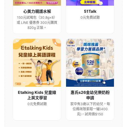
心美力親護水解
51Talk
150元試喝包（30.8g×8）
0元免費試聽
或 LINE 優惠券 300元購買
820g 正裝。
Etalking Kids 兒童線
惠氏s26金幼兒樂奶粉
上英文學習
申請
0元免費試聽
家中有3歲以下的幼兒，每
位媽咪限索取一罐(400
克)，試用價$150