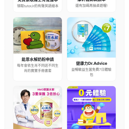
還有加碼再抽桌遊喔!
領取tutorJr的有聲英語繪本
能恩水解奶粉申請
健康力Dr.Advice
每年會依生肖不同送不同生
益暢敏益生菌免費7日體驗
肖的寶寶手冊書套
包