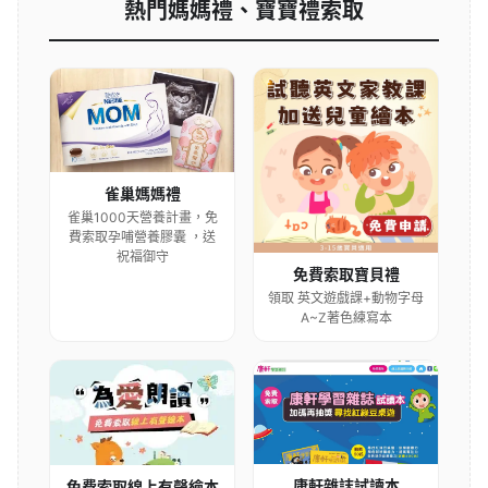
熱門媽媽禮、寶寶禮索取
雀巢媽媽禮
雀巢1000天營養計畫，免
費索取孕哺營養膠囊 ，送
祝福御守
免費索取寶貝禮
領取 英文遊戲課+動物字母
A~Z著色練寫本
康軒雜誌試讀本
免費索取線上有聲繪本