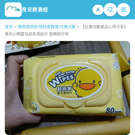
育兒教養經
首頁
>
媽媽禮物袋/萌娃寶寶禮/社團活動
>
【社團活動產品心得分享】
黃色小鴨嬰兒超柔濕紙巾 管媽咪分享