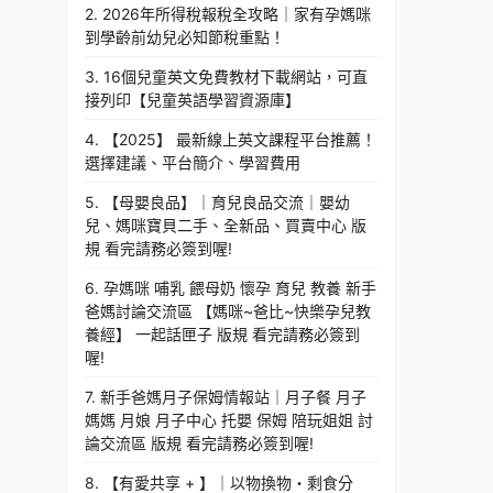
2. 2026年所得稅報稅全攻略｜家有孕媽咪
到學齡前幼兒必知節稅重點！
3. 16個兒童英文免費教材下載網站，可直
接列印【兒童英語學習資源庫】
4. 【2025】 最新線上英文課程平台推薦！
選擇建議、平台簡介、學習費用
5. 【母嬰良品】｜育兒良品交流｜嬰幼
兒、媽咪寶貝二手、全新品、買賣中心 版
規 看完請務必簽到喔!
6. 孕媽咪 哺乳 餵母奶 懷孕 育兒 教養 新手
爸媽討論交流區 【媽咪~爸比~快樂孕兒教
養經】 一起話匣子 版規 看完請務必簽到
喔!
7. 新手爸媽月子保姆情報站｜月子餐 月子
媽媽 月娘 月子中心 托嬰 保姆 陪玩姐姐 討
論交流區 版規 看完請務必簽到喔!
8. 【有愛共享 + 】｜以物換物・剩食分