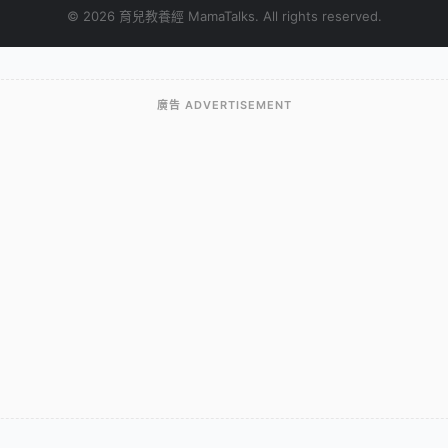
© 2026 育兒教養經 MamaTalks. All rights reserved.
廣告 ADVERTISEMENT