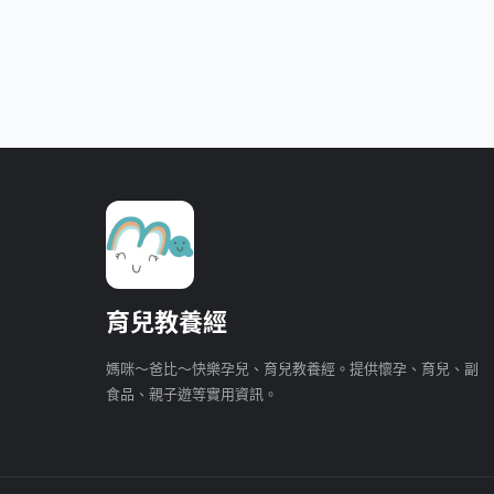
育兒教養經
媽咪～爸比～快樂孕兒、育兒教養經。提供懷孕、育兒、副
食品、親子遊等實用資訊。