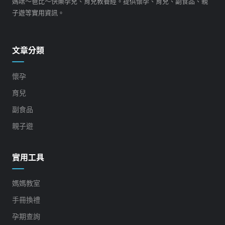
媽咪～爸比～快樂孕兒、育兒教養經。提供懷孕、育兒、副食品、親
子遊等實用資訊。
文章分類
懷孕
育兒
副食品
親子遊
實用工具
媽媽教室
手冊換禮
孕期查詢