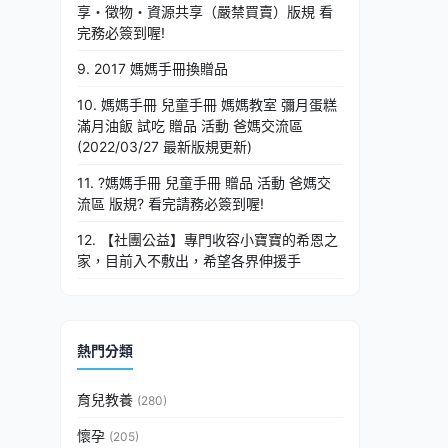
享・徵物・資源共享（嚴禁買賣）版規 看
完務必簽到喔!
9. 2017 媽媽手冊換贈品
10. 媽媽手冊 兒童手冊 媽媽教室 彌月蛋糕
滿月油飯 試吃 贈品 活動 爸媽交流區
(2022/03/27 最新版規更新)
11. ?媽媽手冊 兒童手冊 贈品 活動 爸媽交
流區 版規? 看完請務必簽到喔!
12. 【社團公益】專門收容小寶寶的希恩之
家，目前入不敷出，希望各界伸援手
熱門分類
育兒教養
(280)
懷孕
(205)