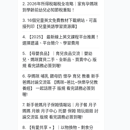
2. 2026年所得稅報稅全攻略｜家有孕媽咪
到學齡前幼兒必知節稅重點！
3. 16個兒童英文免費教材下載網站，可直
接列印【兒童英語學習資源庫】
4. 【2025】 最新線上英文課程平台推薦！
選擇建議、平台簡介、學習費用
5. 【母嬰良品】｜育兒良品交流｜嬰幼
兒、媽咪寶貝二手、全新品、買賣中心 版
規 看完請務必簽到喔!
6. 孕媽咪 哺乳 餵母奶 懷孕 育兒 教養 新手
爸媽討論交流區 【媽咪~爸比~快樂孕兒教
養經】 一起話匣子 版規 看完請務必簽到
喔!
7. 新手爸媽月子保姆情報站｜月子餐 月子
媽媽 月娘 月子中心 托嬰 保姆 陪玩姐姐 討
論交流區 版規 看完請務必簽到喔!
8. 【有愛共享 + 】｜以物換物・剩食分