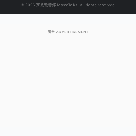
© 2026 育兒教養經 MamaTalks. All rights reserved.
廣告 ADVERTISEMENT