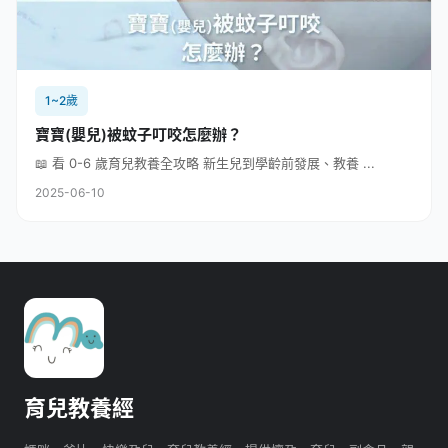
1~2歲
寶寶(嬰兒)被蚊子叮咬怎麼辦？
📖 看 0-6 歲育兒教養全攻略 新生兒到學齡前發展、教養 ...
2025-06-10
育兒教養經