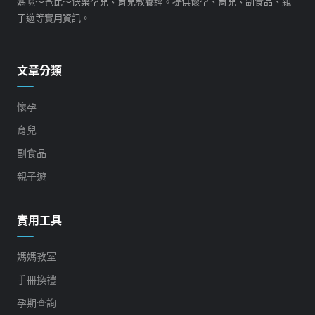
媽咪～爸比～快樂孕兒、育兒教養經。提供懷孕、育兒、副食品、親
子遊等實用資訊。
文章分類
懷孕
育兒
副食品
親子遊
實用工具
媽媽教室
手冊換禮
孕期查詢