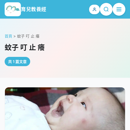
育兒教養經
首頁
>
蚊子 叮 止 癢
蚊子 叮 止 癢
共 1 篇文章