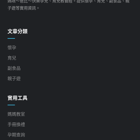
媽咪～爸比～快樂孕兒、育兒教養經。提供懷孕、育兒、副食品、親
子遊等實用資訊。
文章分類
懷孕
育兒
副食品
親子遊
實用工具
媽媽教室
手冊換禮
孕期查詢