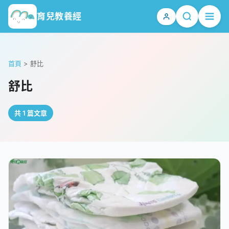
育兒教養經
首頁
>
舒比
舒比
共 1 篇文章