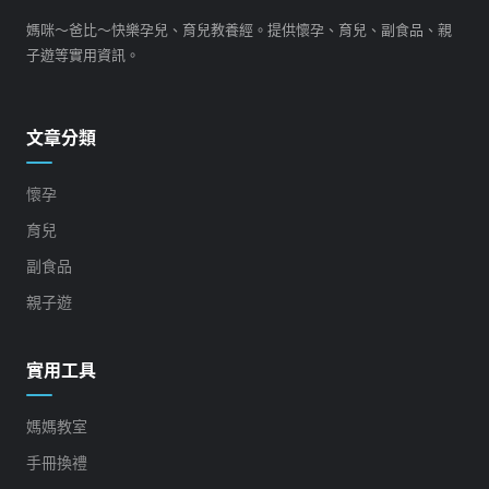
媽咪～爸比～快樂孕兒、育兒教養經。提供懷孕、育兒、副食品、親
子遊等實用資訊。
文章分類
懷孕
育兒
副食品
親子遊
實用工具
媽媽教室
手冊換禮