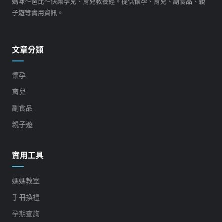
媽咪～爸比～快樂孕兒、育兒教養經。提供懷孕、育兒、副食品、親
子遊等實用資訊。
文章分類
懷孕
育兒
副食品
親子遊
實用工具
媽媽教室
手冊換禮
孕期查詢