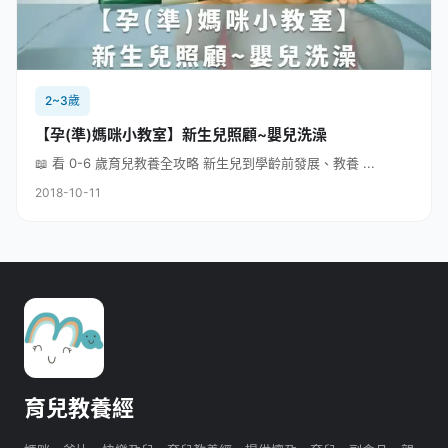
2~3歲
【孕(準)媽咪小教室】新生兒照顧~嬰兒洗澡
📖 看 0-6 歲育兒教養全攻略 新生兒到學齡前發展、教養 ...
2018-10-11
育兒教養經