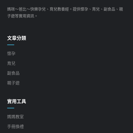
媽咪～爸比～快樂孕兒、育兒教養經。提供懷孕、育兒、副食品、親
子遊等實用資訊。
文章分類
懷孕
育兒
副食品
親子遊
實用工具
媽媽教室
手冊換禮