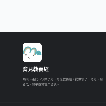
育兒教養經
媽咪～爸比～快樂孕兒、育兒教養經。提供懷孕、育兒、副
食品、親子遊等實用資訊。