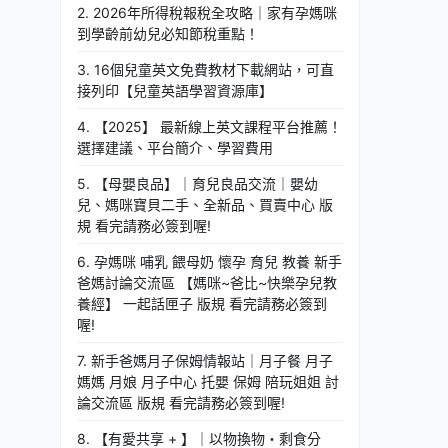
2. 2026年所得稅報稅全攻略｜家有孕媽咪
到學齡前幼兒必知節稅重點！
3. 16個兒童英文免費教材下載網站，可直
接列印【兒童英語學習資源庫】
4. 【2025】 最新線上英文課程平台推薦！
選擇建議、平台簡介、學習費用
5. 【母嬰良品】｜育兒良品交流｜嬰幼
兒、媽咪寶貝二手、全新品、買賣中心 版
規 看完請務必簽到喔!
6. 孕媽咪 哺乳 餵母奶 懷孕 育兒 教養 新手
爸媽討論交流區 【媽咪~爸比~快樂孕兒教
養經】 一起話匣子 版規 看完請務必簽到
喔!
7. 新手爸媽月子保姆情報站｜月子餐 月子
媽媽 月娘 月子中心 托嬰 保姆 陪玩姐姐 討
論交流區 版規 看完請務必簽到喔!
8. 【有愛共享 + 】｜以物換物・剩食分