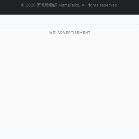
© 2026 育兒教養經 MamaTalks. All rights reserved.
廣告 ADVERTISEMENT