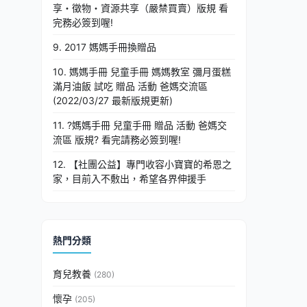
享・徵物・資源共享（嚴禁買賣）版規 看
完務必簽到喔!
9. 2017 媽媽手冊換贈品
10. 媽媽手冊 兒童手冊 媽媽教室 彌月蛋糕
滿月油飯 試吃 贈品 活動 爸媽交流區
(2022/03/27 最新版規更新)
11. ?媽媽手冊 兒童手冊 贈品 活動 爸媽交
流區 版規? 看完請務必簽到喔!
12. 【社團公益】專門收容小寶寶的希恩之
家，目前入不敷出，希望各界伸援手
熱門分類
育兒教養
(280)
懷孕
(205)