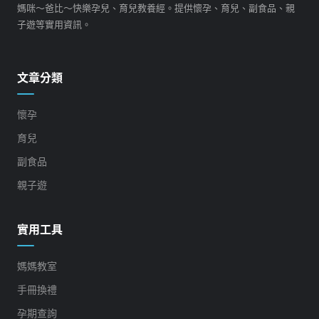
媽咪～爸比～快樂孕兒、育兒教養經。提供懷孕、育兒、副食品、親
子遊等實用資訊。
文章分類
懷孕
育兒
副食品
親子遊
實用工具
媽媽教室
手冊換禮
孕期查詢