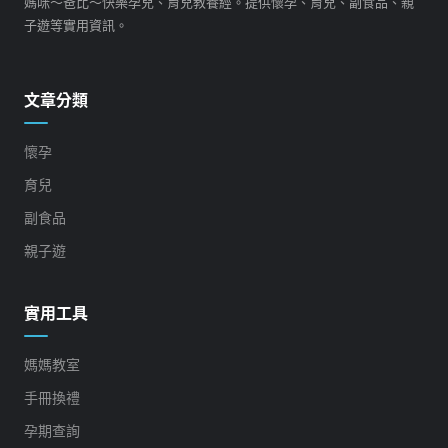
媽咪～爸比～快樂孕兒、育兒教養經。提供懷孕、育兒、副食品、親
子遊等實用資訊。
文章分類
懷孕
育兒
副食品
親子遊
實用工具
媽媽教室
手冊換禮
孕期查詢