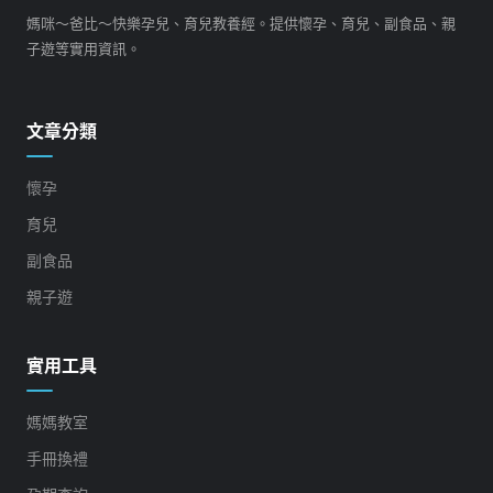
媽咪～爸比～快樂孕兒、育兒教養經。提供懷孕、育兒、副食品、親
子遊等實用資訊。
文章分類
懷孕
育兒
副食品
親子遊
實用工具
媽媽教室
手冊換禮