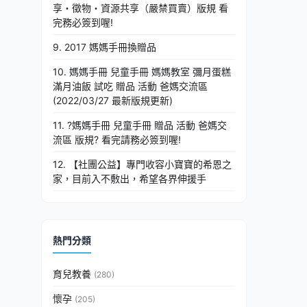
享・徵物・資源共享（嚴禁買賣）版規 看
完務必簽到喔!
9. 2017 媽媽手冊換贈品
10. 媽媽手冊 兒童手冊 媽媽教室 彌月蛋糕
滿月油飯 試吃 贈品 活動 爸媽交流區
(2022/03/27 最新版規更新)
11. ?媽媽手冊 兒童手冊 贈品 活動 爸媽交
流區 版規? 看完請務必簽到喔!
12. 【社團公益】專門收容小寶寶的希恩之
家，目前入不敷出，希望各界伸援手
熱門分類
育兒教養
(280)
懷孕
(205)