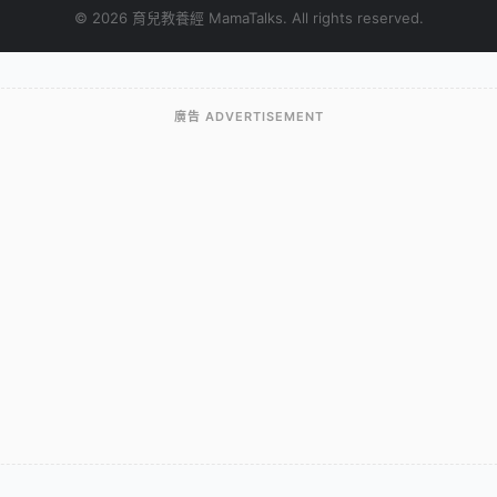
© 2026 育兒教養經 MamaTalks. All rights reserved.
廣告 ADVERTISEMENT