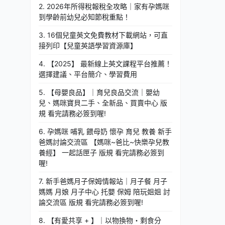
2. 2026年所得稅報稅全攻略｜家有孕媽咪
到學齡前幼兒必知節稅重點！
3. 16個兒童英文免費教材下載網站，可直
接列印【兒童英語學習資源庫】
4. 【2025】 最新線上英文課程平台推薦！
選擇建議、平台簡介、學習費用
5. 【母嬰良品】｜育兒良品交流｜嬰幼
兒、媽咪寶貝二手、全新品、買賣中心 版
規 看完請務必簽到喔!
6. 孕媽咪 哺乳 餵母奶 懷孕 育兒 教養 新手
爸媽討論交流區 【媽咪~爸比~快樂孕兒教
養經】 一起話匣子 版規 看完請務必簽到
喔!
7. 新手爸媽月子保姆情報站｜月子餐 月子
媽媽 月娘 月子中心 托嬰 保姆 陪玩姐姐 討
論交流區 版規 看完請務必簽到喔!
8. 【有愛共享 + 】｜以物換物・剩食分