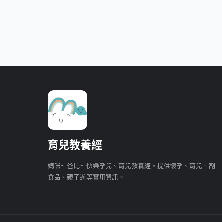
育兒教養經
媽咪～爸比～快樂孕兒、育兒教養經。提供懷孕、育兒、副
食品、親子遊等實用資訊。