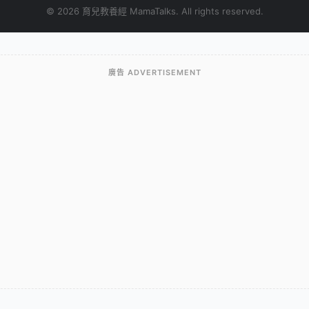
© 2026 育兒教養經 MamaTalks. All rights reserved.
廣告 ADVERTISEMENT