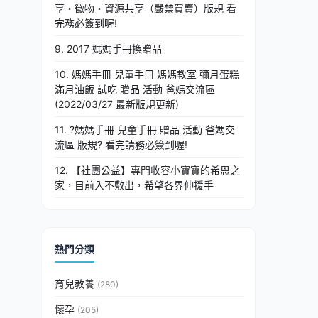
享・徵物・資源共享（嚴禁買賣）版規 看
完務必簽到喔!
9. 2017 媽媽手冊換贈品
10. 媽媽手冊 兒童手冊 媽媽教室 彌月蛋糕
滿月油飯 試吃 贈品 活動 爸媽交流區
(2022/03/27 最新版規更新)
11. ?媽媽手冊 兒童手冊 贈品 活動 爸媽交
流區 版規? 看完請務必簽到喔!
12. 【社團公益】專門收容小寶寶的希恩之
家，目前入不敷出，希望各界伸援手
熱門分類
育兒教養
(280)
懷孕
(205)