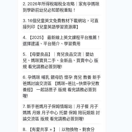
2. 2026年所得稅報稅全攻略｜家有孕媽咪
到學齡前幼兒必知節稅重點！
3. 16個兒童英文免費教材下載網站，可直
接列印【兒童英語學習資源庫】
4. 【2025】 最新線上英文課程平台推薦！
選擇建議、平台簡介、學習費用
5. 【母嬰良品】｜育兒良品交流｜嬰幼
兒、媽咪寶貝二手、全新品、買賣中心 版
規 看完請務必簽到喔!
6. 孕媽咪 哺乳 餵母奶 懷孕 育兒 教養 新手
爸媽討論交流區 【媽咪~爸比~快樂孕兒教
養經】 一起話匣子 版規 看完請務必簽到
喔!
7. 新手爸媽月子保姆情報站｜月子餐 月子
媽媽 月娘 月子中心 托嬰 保姆 陪玩姐姐 討
論交流區 版規 看完請務必簽到喔!
8. 【有愛共享 + 】｜以物換物・剩食分