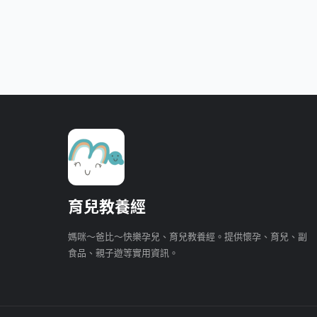
育兒教養經
媽咪～爸比～快樂孕兒、育兒教養經。提供懷孕、育兒、副
食品、親子遊等實用資訊。