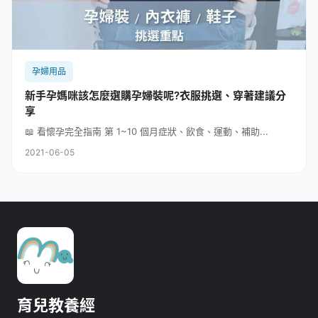
孕婦用品
新手孕媽咪該怎麼選購孕婦裝呢?衣服挑選、穿著建議分
享
📖 看懷孕完全指南 第 1~10 個月症狀、飲食、運動、補助...
2021-06-05
育兒教養經