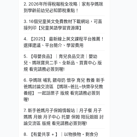
2. 2026年所得稅報稅全攻略｜家有孕媽咪
到學齡前幼兒必知節稅重點！
3. 16個兒童英文免費教材下載網站，可直
接列印【兒童英語學習資源庫】
4. 【2025】 最新線上英文課程平台推薦！
選擇建議、平台簡介、學習費用
5. 【母嬰良品】｜育兒良品交流｜嬰幼
兒、媽咪寶貝二手、全新品、買賣中心 版
規 看完請務必簽到喔!
6. 孕媽咪 哺乳 餵母奶 懷孕 育兒 教養 新手
爸媽討論交流區 【媽咪~爸比~快樂孕兒教
養經】 一起話匣子 版規 看完請務必簽到
喔!
7. 新手爸媽月子保姆情報站｜月子餐 月子
媽媽 月娘 月子中心 托嬰 保姆 陪玩姐姐 討
論交流區 版規 看完請務必簽到喔!
8. 【有愛共享 + 】｜以物換物・剩食分