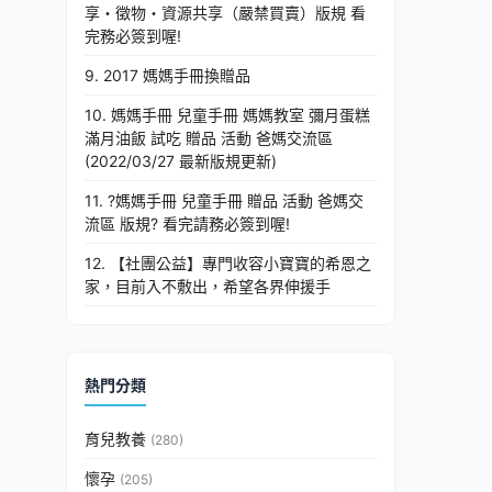
享・徵物・資源共享（嚴禁買賣）版規 看
完務必簽到喔!
9. 2017 媽媽手冊換贈品
10. 媽媽手冊 兒童手冊 媽媽教室 彌月蛋糕
滿月油飯 試吃 贈品 活動 爸媽交流區
(2022/03/27 最新版規更新)
11. ?媽媽手冊 兒童手冊 贈品 活動 爸媽交
流區 版規? 看完請務必簽到喔!
12. 【社團公益】專門收容小寶寶的希恩之
家，目前入不敷出，希望各界伸援手
熱門分類
育兒教養
(280)
懷孕
(205)