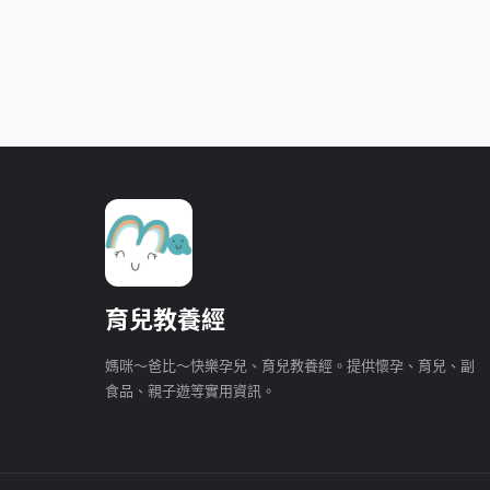
育兒教養經
媽咪～爸比～快樂孕兒、育兒教養經。提供懷孕、育兒、副
食品、親子遊等實用資訊。