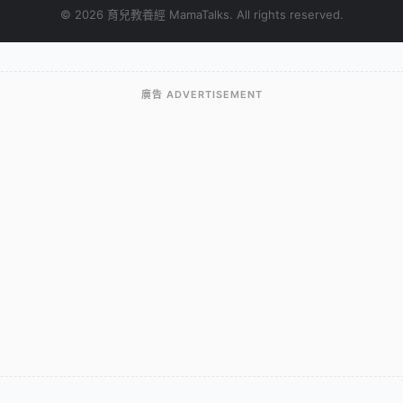
© 2026 育兒教養經 MamaTalks. All rights reserved.
廣告 ADVERTISEMENT