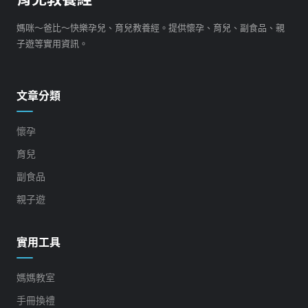
媽咪～爸比～快樂孕兒、育兒教養經。提供懷孕、育兒、副食品、親
子遊等實用資訊。
文章分類
懷孕
育兒
副食品
親子遊
實用工具
媽媽教室
手冊換禮