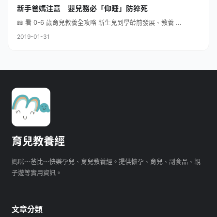
新手爸媽注意 嬰兒務必「仰睡」防猝死
📖 看 0-6 歲育兒教養全攻略 新生兒到學齡前發展、教養 ...
2019-01-31
育兒教養經
媽咪～爸比～快樂孕兒、育兒教養經。提供懷孕、育兒、副食品、親
子遊等實用資訊。
文章分類