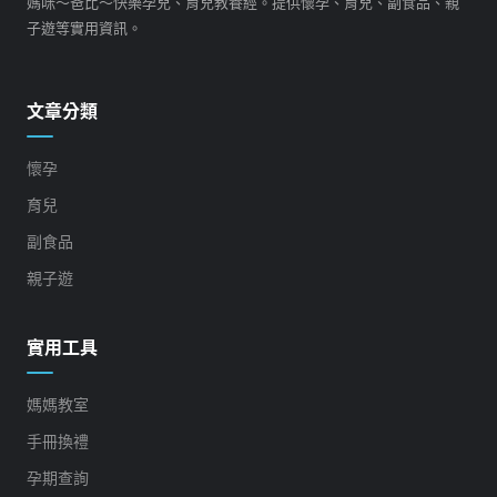
媽咪～爸比～快樂孕兒、育兒教養經。提供懷孕、育兒、副食品、親
子遊等實用資訊。
文章分類
懷孕
育兒
副食品
親子遊
實用工具
媽媽教室
手冊換禮
孕期查詢