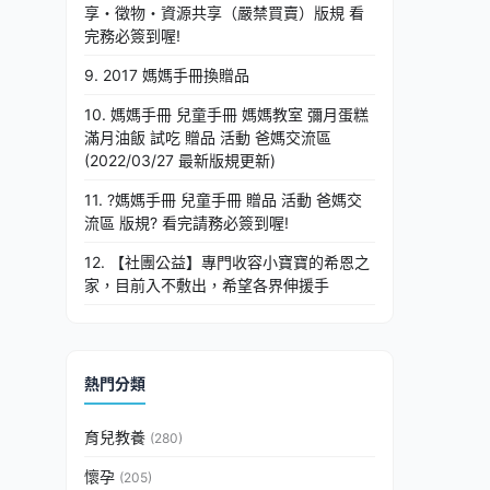
享・徵物・資源共享（嚴禁買賣）版規 看
完務必簽到喔!
9. 2017 媽媽手冊換贈品
10. 媽媽手冊 兒童手冊 媽媽教室 彌月蛋糕
滿月油飯 試吃 贈品 活動 爸媽交流區
(2022/03/27 最新版規更新)
11. ?媽媽手冊 兒童手冊 贈品 活動 爸媽交
流區 版規? 看完請務必簽到喔!
12. 【社團公益】專門收容小寶寶的希恩之
家，目前入不敷出，希望各界伸援手
熱門分類
育兒教養
(280)
懷孕
(205)