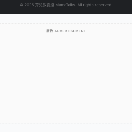
© 2026 育兒教養經 MamaTalks. All rights reserved.
廣告 ADVERTISEMENT