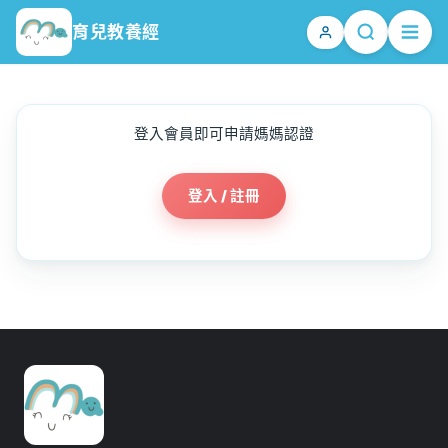
跳
育兒教養經
至
主
要
內
容
登入會員即可申請媽媽認證
登入 / 註冊