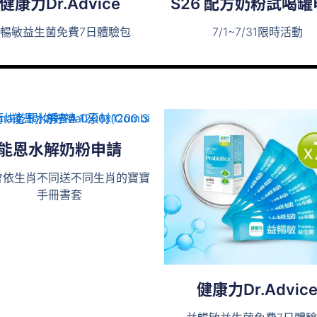
健康力Dr.Advice
S26 配方奶粉試喝
暢敏益生菌免費7日體驗包
7/1~7/31限時活動
能恩水解奶粉申請
會依生肖不同送不同生肖的寶寶
手冊書套
健康力Dr.Advic