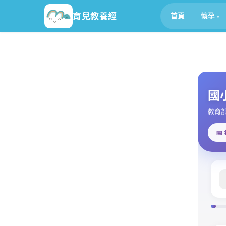
跳
育兒教養經
首頁
懷孕
至
主
要
內
容